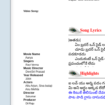
Video Song:
Song Lyrics
|అతడు|
ఏం బ్రదర్ ఒన్ సైడ్ ల
చూడు బ్రదర్ ఒన్ సైడ్
పడకూడదు
Movie Name
Aarya
ఎందుకంటే ఒన్ సైడ్ 
Singers
ప్రపంచంలోనే లేదు
Ravi Verma
మనం ప్రేమిస్తున్నాం…అం
Music Director
DeviSri Prasad
Highlights
మనం ఇచ్చేవాళ్లం…వాళ్
Year Released
మనదే అప్పర్ హ్యాం
2004
.
Actors
ఐ లవ్ యు అన్న పదం 
Allu Arjun, Siva balaji
||ప|| |అతడు|
మి అని అర్థం అక్కడ లేద
Anu Mehta
ఓ మై బ్రదరూ చెబుత
ఈ కిటుకే తెలిసుంటే దే
Director
ఒన్ సైడు లవ్వేరా ఎం
Sukumar
పాట పాడి గ్లాసు దాసుడవ
Producer
నా సలహాలు వింటే 
Dil Raju