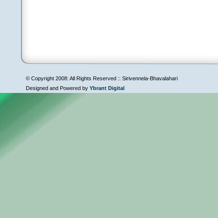
© Copyright 2008: All Rights Reserved :: Sirivennela-Bhavalahari
Designed and Powered by
Ybrant Digital