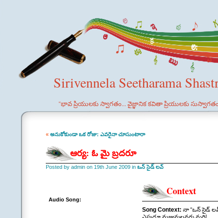
Sirivennela Seetharama Shast
"భావ ప్రియులకు స్వాగతం... వైజ్ఞానిక కవితా ప్రియులకు సుస్వాగత
«
అనుకోకుండా ఒక రోజు: ఎవరైనా చూసుంటారా
ఆర్య: ఓ మై బ్రదరూ
Posted by admin on 19th June 2009 in
ఒన్ సైడ్ లవ్
Context
Audio Song:
Song Context:
నా “ఒన్ సైడ్ 
ఎపుడూ మజునులవరు మరి!